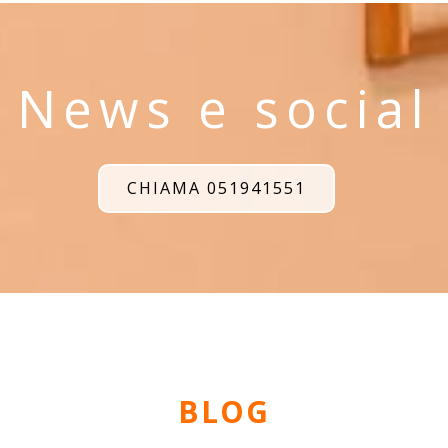
News e social
CHIAMA 051941551
BLOG