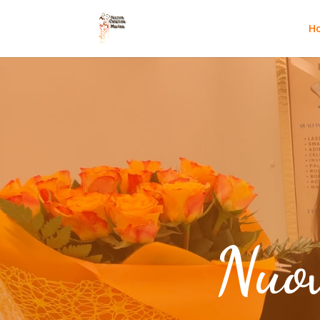
H
Nuov