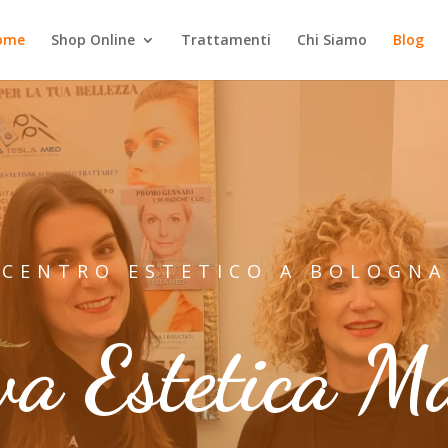
ome
Shop Online
Trattamenti
Chi Siamo
Blog
CENTRO ESTETICO A BOLOGNA
a Estetica M