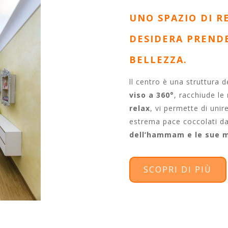
UNO SPAZIO DI R
DESIDERA PRENDE
BELLEZZA.
ll centro è una struttura 
viso a 360°
, racchiude le
relax
, vi permette di unir
estrema pace coccolati d
dell’hammam e le sue m
SCOPRI DI PIÙ